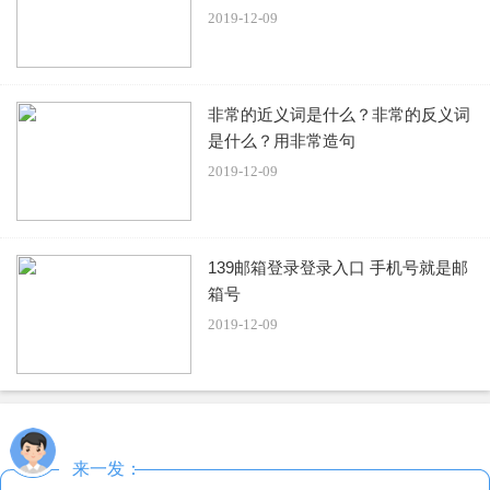
2019-12-09
麦当劳灰小椰味道怎么样
非常的近义词是什么？非常的反义词
是什么？用非常造句
网友评价：
2019-12-09
1、灰小椰,我觉得是三款里最好吃的一款,虽然嘴巴黑黑，但
是心里嘿嘿,还有蓝莓果果麦炫酷,炒鸡好喝,没留照片。
139邮箱登录登录入口 手机号就是邮
箱号
2、又双叒来咯！每月三款冰淇淋，连着打卡。本月：水泥
2019-12-09
色滴灰小椰，和全家的椰子灰一样，但是感觉不如全家的好
吃！椰蓉给的有点少，吃完嘴巴、牙齿会黑，10元一支，第
二支半价！
3、喜欢椰子口味星人的福音！！椰子味很浓相对于麦麦前
来一发：
面出的口味这个不会更甜，也不会腻，可以说是非常爱椰子