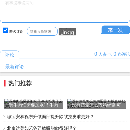
了！
4、吃麦当劳的灰小椰真的是大型灾难现场！拿到手拍照刚
拍两张照片就开始疯狂融化，根本来不及吃！真的要特别小
匿名评论
心别滴在衣服上了。表面的椰蓉吃完之后就没椰子味了，吃
完之后记得擦擦嘴，整张嘴巴都是黑色的。
0
0
评论
人参与,
条评论
5、这个小灰椰我觉得挺好吃，比前段时间出的荔枝，甚至
最新评论
一度火热的芝麻都要好吃！目送着窗台小姐姐舀了满满一大
勺椰蓉在上面，星星眼发光！不够的话你还可以让小姐姐加
热门推荐
的！
6、麦当劳出了新的冰激凌，作为冰激凌的爱好者，一定要
调牛肉馅需要加水吗 牛肉
没有蒸笼怎么蒸鸡蛋羹 可
去吃！灰小椰表面有椰丝，很浓郁椰味，入口很软绵！不过
馅为什么加水
以直接把碗放到锅里面蒸鸡
穆宝安和祝东升做面部提升除皱拉皮谁更好？
蛋羹吗
一定要当心牙齿变黑哦！总之，味道还是很不错的，推荐尝
北京达美如艺谷廷敏吸脂做得好吗？
试哦！