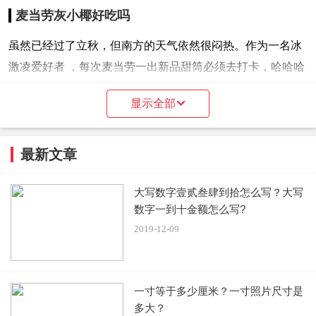
麦当劳灰小椰好吃吗
虽然已经过了立秋，但南方的天气依然很闷热。作为一名冰
激凌爱好者 ，每次麦当劳一出新品甜筒必须去打卡，哈哈哈
哈！这个夏天，麦当劳的甜筒颜值都很在线！！！
显示全部
打卡了小甜莓，芒小芝，这次是灰小椰，灰色的雪糕上面撒
上椰丝，不会太甜腻，口味清新刚刚好~
最新文章
灰小椰，人如其名，灰灰的外表藏着一颗清甜的内心，椰子
大写数字壹贰叁肆到拾怎么写？大写
碎+椰子冰淇淋，十足椰子奶香味击中甜品爱好者的味蕾，
数字一到十金额怎么写?
吃起来口感很清新，甜度刚刚好～跟麻麻黑一样，吃完舌头
2019-12-09
黑黑的，记得擦擦嘴哦～
拉上小姐妹或者男朋友一定要去第二个半价，满满的幸福感
一寸等于多少厘米？一寸照片尺寸是
有木有！！！10元一支，第二个半价，约上伙伴一起去哦！
多大？