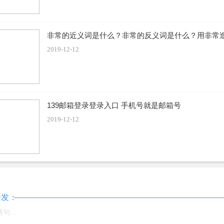
上葱花即可
非常的近义词是什么？非常的反义词是什么？用非常
制作技巧
2019-12-12
有各种口味的蒸肉米粉。缺点是面粉太细，质地不像自己做的那
米粉要注意两点，一是要慢炒好，不要炒糊;第二种是不精磨，手
139邮箱登录登录入口 手机号就是邮箱号
2019-12-12
一定要蒸透，蒸烂，达到入口即化，虽油润却不油腻的口感最好
多时间，中途也不需要加水，省时省力又省心。如果用蒸锅可要
蒸肉
粉
一发：