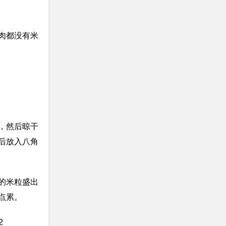
肉都没有米
，然后晾干
后放入八角
的米粒盛出
点累。