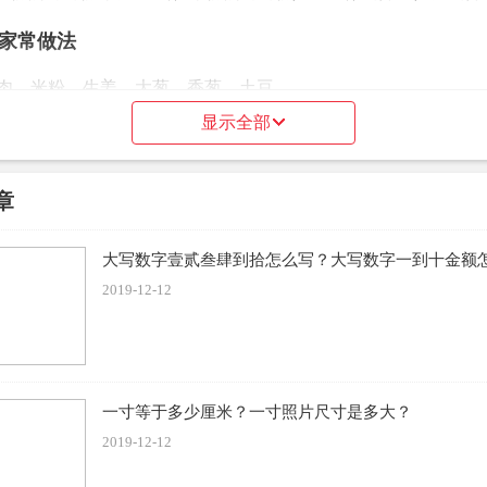
家常做法
肉、米粉、生姜、大葱、香葱、土豆
显示全部
盐、白糖、料酒、生抽、蚝油、老抽、胡椒粉
把五花肉冲洗干净，将五花肉切成五厘米宽，零点五厘米厚的片
章
段放入五花肉中，再加入适量的盐、料酒、白糖、生抽、蚝油、
大写数字壹贰叁肆到拾怎么写？大写数字一到十金额怎
拌均匀。
2019-12-12
后倒入米粉，再次翻拌均匀，放置五分钟。将土豆去皮，切成大
米粉的五花肉摆入土豆上面，高压锅中注入足量的清水，放入三
一寸等于多少厘米？一寸照片尺寸是多大？
子上扣上一个大碗，高压锅上汽压四十分钟。
2019-12-12