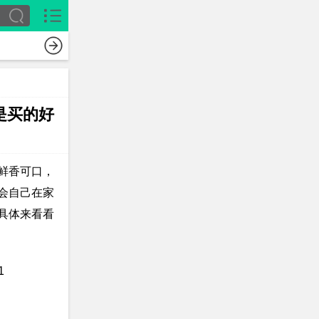
教育
职场
科
是买的好
鲜香可口，
会自己在家
具体来看看