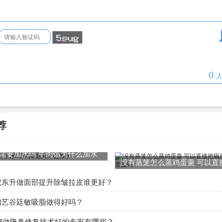
0
人
荐
需要加水吗 牛肉馅为什么加水
没有蒸笼怎么蒸鸡蛋羹 可以直
锅里面蒸鸡蛋羹吗
祝东升做面部提升除皱拉皮谁更好？
如艺谷廷敏吸脂做得好吗？
成都做隆鼻修复技术好的专家有哪些？