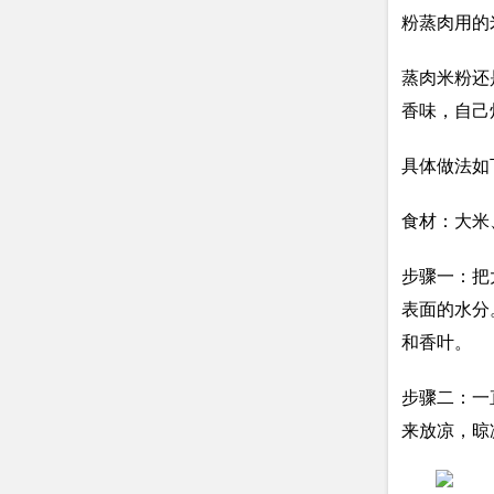
粉蒸肉用的
蒸肉米粉还
香味，自己
具体做法如
食材：大米
步骤一：把
表面的水分
和香叶。
步骤二：一
来放凉，晾