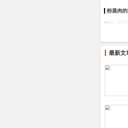
粉蒸肉的
食材：五花
调味品：食
1、用温水
最新文
片，大葱切
粉，下手抓
2、五分钟
子底部。
3、将裹满
入盘子，盘