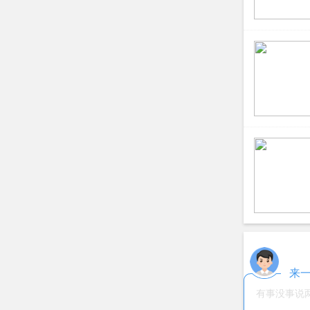
4、出锅撒
粉蒸肉的
1、超市里
2、自己做
的感觉最好
3、粉蒸肉
可以节省很
时间
标签：
粉
来