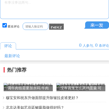
味极鲜和生抽有什么联系
匿名评论
实际上生抽和味极鲜的酿造原料基本一样，都是黄豆和小麦
粉为主要原料，经过发酵、晾晒而成的。只不过后期加工
0
0
评论
人参与,
条评论
时，味极鲜比生抽要多添加一些东西而已，所以味极鲜比生
最新评论
抽要贵上一些。
热门推荐
味极鲜酱油，现在基本已经取代了生抽的地位。一般家里炒
菜和拌制凉菜，大多会选择味极鲜，生抽现在基本很少使用
了!因为味极鲜味道，的确要比生抽好上很多。虽然两者其实
调牛肉馅需要加水吗 牛肉
没有蒸笼怎么蒸鸡蛋羹 可
是一种东西。
馅为什么加水
以直接把碗放到锅里面蒸鸡
穆宝安和祝东升做面部提升除皱拉皮谁更好？
蛋羹吗
标签：
味极鲜
生抽
北京达美如艺谷廷敏吸脂做得好吗？