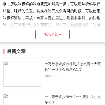
剂，所以味极鲜的味道要更加鲜美一类，可以用味极鲜取代
鸡精、味精的位置。其实在吃三文鱼寿司的时候，可以使用
味极鲜酱油，再放一点芥末膏在里边，吃着非常鲜。如法炮
制，也可以用焯过水的西蓝花、黑木耳一类的蘸着吃，味道
也很不错。
显示全部
最新文章
味极鲜和生抽有什么区别
大写数字壹贰叁肆到拾怎么写？大写
数字一到十金额怎么写?
一、添加物不同
2019-12-13
味极鲜酱油，最大的特点就是谷氨酸钠的添加，一般要高于
普通的生抽。
一寸等于多少厘米？一寸照片尺寸是
大家都知道谷氨酸钠是鲜味的重要来源，味极鲜之所以吃过
多大？