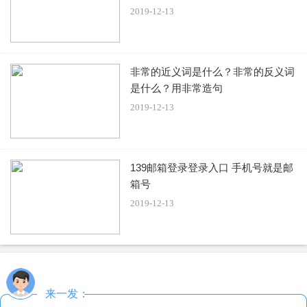
之后有鲜味，就是因为谷氨酸钠的添加。酿造方法其实和生
2019-12-13
抽是一样。
味极鲜中盐的含量，一般也比生抽要高，所以很多时候我们
非常的近义词是什么？非常的反义词
用这种酱油，是不需要再添加盐了。
是什么？用非常造句
2019-12-13
二、使用效果不同
味极鲜在颜色上，一般要比生抽重一些。所以很多时候炒
139邮箱登录登录入口 手机号就是邮
菜，单放味极鲜就可以提味、调色了!
箱号
2019-12-13
使用味极鲜酱油以后，正常情况下一般是不需要放味素和鸡
精这些增鲜的调味料了。而生抽因为本身的鲜味比较少，所
以需要添加增鲜的调味料。没有味极鲜酱油时，饭店使用生
抽都需要加一些调味料，煮制或蒸一下，以提升生抽的鲜
味。
来一发：