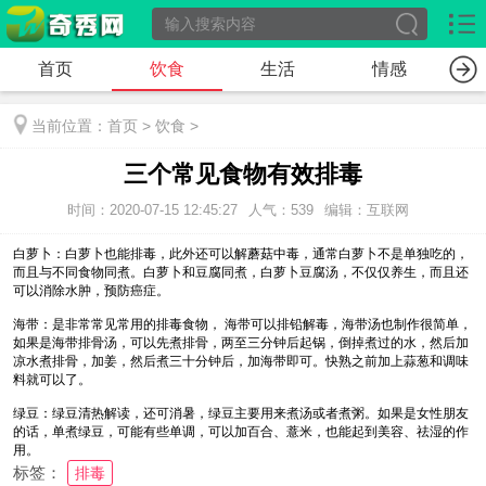
首页
饮食
生活
情感
当前位置：
首页
>
饮食
>
三个常见食物有效排毒
时间：2020-07-15 12:45:27
人气：539
编辑：互联网
白萝卜：白萝卜也能排毒，此外还可以解蘑菇中毒，通常白萝卜不是单独吃的，
而且与不同食物同煮。白萝卜和豆腐同煮，白萝卜豆腐汤，不仅仅养生，而且还
可以消除水肿，预防癌症。
海带：是非常常见常用的排毒食物， 海带可以排铅解毒，海带汤也制作很简单，
如果是海带排骨汤，可以先煮排骨，两至三分钟后起锅，倒掉煮过的水，然后加
凉水煮排骨，加姜，然后煮三十分钟后，加海带即可。快熟之前加上蒜葱和调味
料就可以了。
绿豆：绿豆清热解读，还可消暑，绿豆主要用来煮汤或者煮粥。如果是女性朋友
的话，单煮绿豆，可能有些单调，可以加百合、薏米，也能起到美容、祛湿的作
用。
标签：
排毒