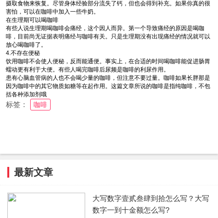
摄取食物来恢复。尽管身体经验部分流失了钙，但也会得到补充。如果你真的很
害怕，可以在咖啡中加入一些牛奶。
在生理期可以喝咖啡
有些人说生理期喝咖啡会痛经，这个因人而异。第一个导致痛经的原因是喝咖
啡，目前尚无证据表明痛经与咖啡有关。只是生理期没有出现痛经的情况就可以
放心喝咖啡了。
4.不存在便秘
饮用咖啡不会使人便秘，反而能通便。事实上，在合适的时间喝咖啡能促进肠胃
蠕动更有利于大便。有些人喝完咖啡后尿频是咖啡的利尿作用。
患有心脑血管病的人也不会喝少量的咖啡，但注意不要过量。咖啡如果长胖那是
因为咖啡中的其它物质如糖等在起作用。这篇文章所说的咖啡是指纯咖啡，不包
括各种添加剂哦
标签：
咖啡
最新文章
大写数字壹贰叁肆到拾怎么写？大写
数字一到十金额怎么写?