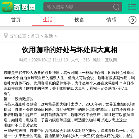
首页
生活
饮食
情感
当前位置：
首页
>
生活
>
饮用咖啡的好处与坏处四大真相
时间：2020-10-12 11:11:10
人气：316
编辑：互联网
咖啡是当代年轻人必备的必备神器，熬夜时喝上一杯精神百倍，闲暇时也可摆出
pose发个自拍来展现自己的精致人生。但有人可能会说，咖啡有很多副作用，喝
咖啡对身体不好。饮用咖啡真的是件坏事，为什么每个人都喜欢喝咖啡？今日小
编就带你去了解咖啡的利弊，关于咖啡的四大真相，看完一定会感慨不已“真
香”。
第一，没有致癌的
有些人说咖啡会致癌，这可能是因为咖啡太烫了。2016年初，世界卫生组织明确
指出：咖啡不会造成癌症风险。其他研究癌症的国际组织也指出，目前还没有证
据表明咖啡引起癌症。就目前情况而言，咖啡不仅不会致癌，而且还可以预防癌
症，如肝癌，乳腺癌，子宫内膜癌等癌症，喝适量的咖啡可以减少患上这些
喝咖啡不会骨质疏松
一些研究表明，咖啡中所含的草酸会影响人体对钙的吸收，造成骨质疏松症。这
是一个关于数量的问题。普通数量的咖啡(大约一天三杯)会造成钙的损失，通过