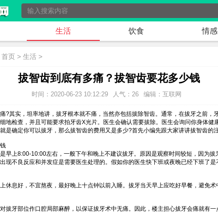
生活
饮食
情感
：
首页
>
生活
>
拔智齿到底有多痛？拔智齿要花多少钱
时间：2020-06-23 10:12:29
人气：26
编辑：互联网
痛?其实，坦率地讲，拔牙根本就不痛，当然亦包括拔除智齿。通常，在拔牙之前，
细地检查，并且可能要求拍牙齿X光片。医生会确认需要拔除。医生会询问你身体健
就是确定你可以拔牙，那么拔智齿的费用又是多少?首先小编先跟大家讲讲拔智齿的
钱
是早上8:00-10:00左右，一般下午和晚上不建议拔牙。原因是观察时间较短，因为
出现不良反应和并发症是需要医生处理的。假如你的医生快下班或夜晚已经下班了是
上休息好，不宜熬夜，最好晚上十点钟以前入睡。拔牙当天早上应吃好早餐，避免术
对拔牙部位作口腔局部麻醉，以保证拔牙术中无痛。因此，楼主担心拔牙会痛就有一