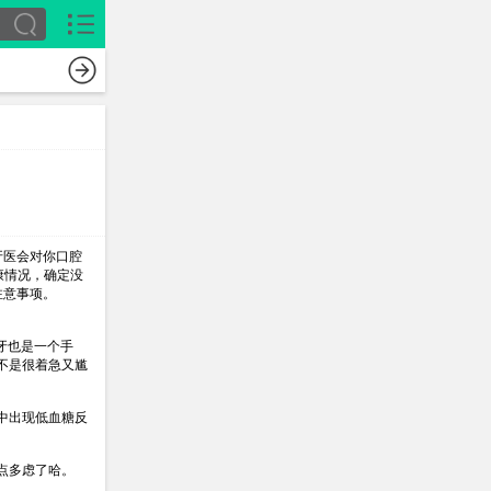
教育
职场
科
牙医会对你口腔
康情况，确定没
注意事项。
拔牙也是一个手
不是很着急又尴
中出现低血糖反
点多虑了哈。