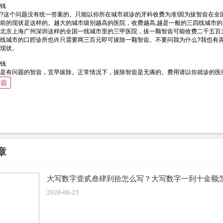
钱
?这个问题没有统一答案的。只能以你所在城市就诊的牙科收费为准!因为拔智齿在全
前的现状是这样的。越大的城市级别越高的医院，收费越高;越是一般的三四线城市
北京上海广州深圳这样的全国一线城市里的三甲医院，拔一颗智齿可能收费二千五百
线城市的口腔诊所也许只需要两三百元即可拔除一颗智齿。不要问我为什么?我也有
现状。
钱
是有问题的智齿，宜早拔除。正常情况下，拔除智齿是无痛的。费用请以你就诊的医
智齿
章
大写数字壹贰叁肆到拾怎么写？大写数字一到十金额怎
2020-06-23