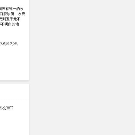
国没有统一的收
的口腔诊所，收费
元到五千元不
弄不明白的地
疗机构为准。
么写?