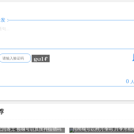
一发：
0
人
荐
配营养土 椰糠可以直接种植物吗
纯椰糠可以种月季吗 月季用粗